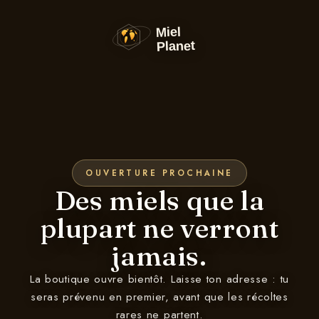
et
passer
au
contenu
OUVERTURE PROCHAINE
Des miels que la
plupart ne verront
jamais.
La boutique ouvre bientôt. Laisse ton adresse : tu
seras prévenu en premier, avant que les récoltes
rares ne partent.