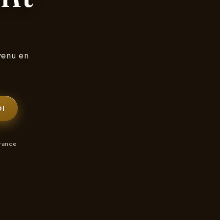
venu en
I
rance