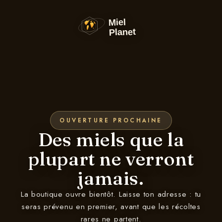
et
passer
au
contenu
OUVERTURE PROCHAINE
Des miels que la
plupart ne verront
jamais.
La boutique ouvre bientôt. Laisse ton adresse : tu
seras prévenu en premier, avant que les récoltes
rares ne partent.