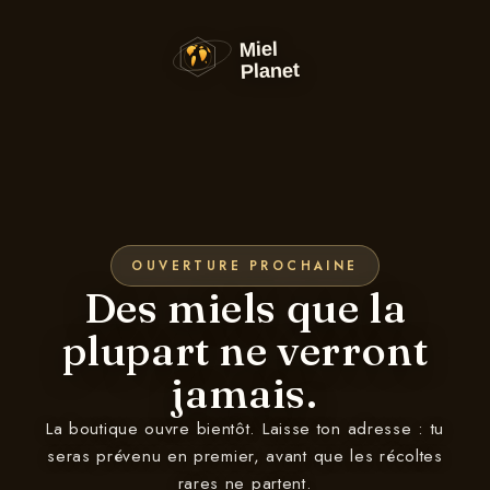
et
passer
au
contenu
OUVERTURE PROCHAINE
Des miels que la
plupart ne verront
jamais.
La boutique ouvre bientôt. Laisse ton adresse : tu
seras prévenu en premier, avant que les récoltes
rares ne partent.